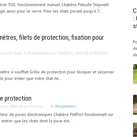
série 300, fonctionnement manuel Chatière Petsafe Staywell
C
, aussi pour le verre. Pour les chats pesant jusqu'à 7...
:
s
êtres, filets de protection, fixation pour
Po
de
es pour chats
Protections pour fenêtres, filets de protection,
de
nêtre à soufflet Grille de protection pour bloquer et sécuriser
ale pour éviter que votre chat ne...
de protection
es et filets de protection
de
Nozanimos
-
teur de puces électroniques Chatière PetPort fonctionnant sur
e entrer que les chats dont la puce est...