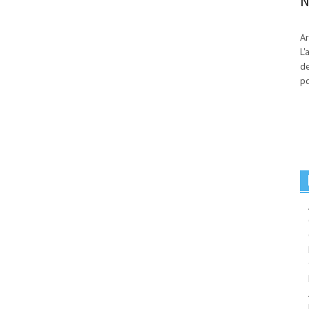
N
Ar
L'
de
po