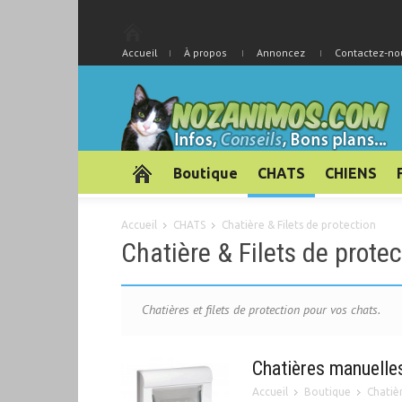
Accueil
À propos
Annoncez
Contactez-no
Boutique
CHATS
CHIENS
Accueil
CHATS
Chatière & Filets de protection
Chatière & Filets de protec
Chatières et filets de protection pour vos chats.
Chatières manuelle
Accueil
Boutique
Chatiè