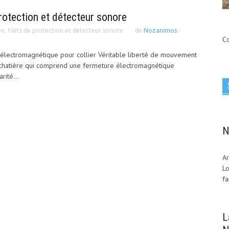
protection et détecteur sonore
re, filets de protection et détecteur sonore
de
Nozanimos
-
C
é électromagnétique pour collier Véritable liberté de mouvement
e chatière qui comprend une fermeture électromagnétique
rité...
N
Ar
Lo
fa
L