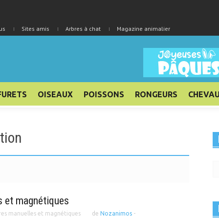
us
Sites amis
Arbres à chat
Magazine animalier
FURETS
OISEAUX
POISSONS
RONGEURS
CHEVA
tion
s et magnétiques
res manuelles et magnétiques
de
Nozanimos
-