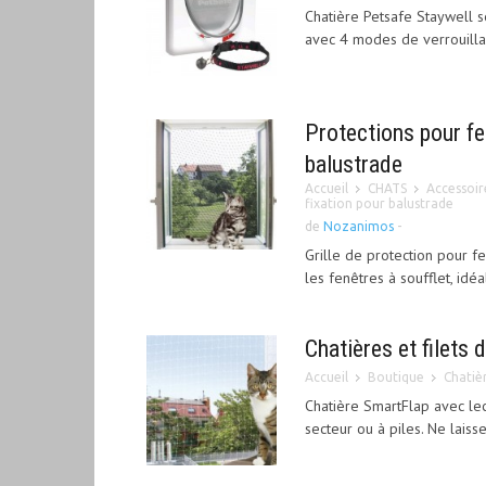
Chatière Petsafe Staywell 
avec 4 modes de verrouillage
Protections pour fen
balustrade
Accueil
CHATS
Accessoir
fixation pour balustrade
de
Nozanimos
-
Grille de protection pour fe
les fenêtres à soufflet, idé
Chatières et filets 
Accueil
Boutique
Chatièr
Chatière SmartFlap avec lec
secteur ou à piles. Ne laiss