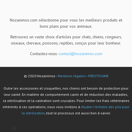
Nozanimos.com sélectionne pour vous les meilleurs produits et
bons plans pour vos animaux.
Retrouvez un vaste choix d'articles pour chats, chiens, rongeurs,
oiseaux, chevaux, poissons, reptiles, conçus pour leur bonheur.
Contactez-nous:
contact@nozanimos.com
© 2020 Nozanimos -
Mentions légales
-
PRESTISSIME
Outre les accessoires et croquettes, nos chiens ont besoin de protection pour
leur santé. En matière de comportement canin et de réduction des maladies,
la stérilisation et la castration sont cruciales. Pour limiter les frais vétérinaires
inhérents à ces opérations, nous vous invitons à
étudier l'échelle des prix pour
la stérilisation
, tout le processus est aussi bon à savoir.