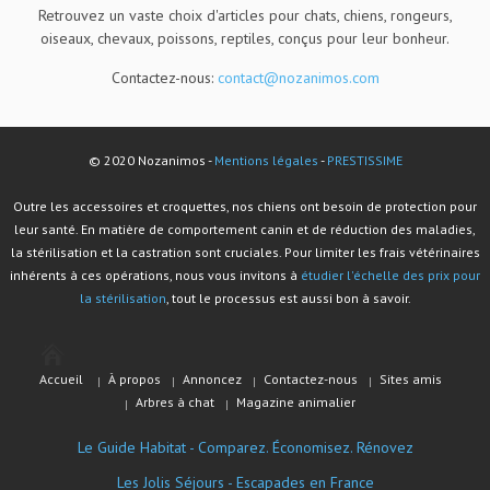
Retrouvez un vaste choix d'articles pour chats, chiens, rongeurs,
oiseaux, chevaux, poissons, reptiles, conçus pour leur bonheur.
Contactez-nous:
contact@nozanimos.com
© 2020 Nozanimos -
Mentions légales
-
PRESTISSIME
Outre les accessoires et croquettes, nos chiens ont besoin de protection pour
leur santé. En matière de comportement canin et de réduction des maladies,
la stérilisation et la castration sont cruciales. Pour limiter les frais vétérinaires
inhérents à ces opérations, nous vous invitons à
étudier l'échelle des prix pour
la stérilisation
, tout le processus est aussi bon à savoir.
Accueil
À propos
Annoncez
Contactez-nous
Sites amis
Arbres à chat
Magazine animalier
Le Guide Habitat - Comparez. Économisez. Rénovez
Les Jolis Séjours - Escapades en France