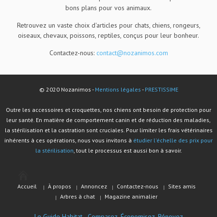
bons plans pour vos animaux.
Retrouvez un vaste choix d'articles pour chats, chiens, rongeurs,
oiseaux, chevaux, poissons, reptiles, conçus pour leur bonheur.
Contactez-nous:
contact@nozanimos.com
© 2020 Nozanimos -
Mentions légales
-
PRESTISSIME
Outre les accessoires et croquettes, nos chiens ont besoin de protection pour
leur santé. En matière de comportement canin et de réduction des maladies,
la stérilisation et la castration sont cruciales. Pour limiter les frais vétérinaires
inhérents à ces opérations, nous vous invitons à
étudier l'échelle des prix pour
la stérilisation
, tout le processus est aussi bon à savoir.
Accueil
À propos
Annoncez
Contactez-nous
Sites amis
Arbres à chat
Magazine animalier
Le Guide Habitat - Comparez. Économisez. Rénovez